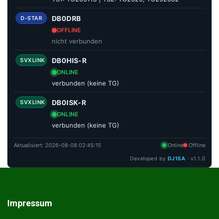
DB0DRB
D-STAR
OFFLINE
nicht verbunden
DB0HIS-R
SVXLINK
ONLINE
verbunden (keine TG)
DB0ISK-R
SVXLINK
ONLINE
verbunden (keine TG)
Aktualisiert:
2026-08-08 02:45:15
Online
Offline
Developed by
DJ1SA
· v1.1.0
Impressum