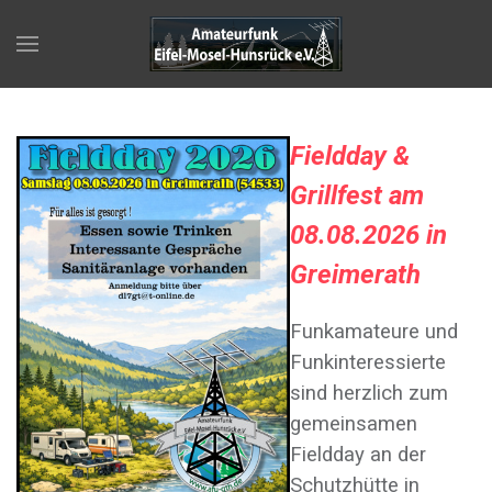
F
ieldday &
Grillfest am
08.08.2026 in
Greimerath
Funkamateure und
Funkinteressierte
sind herzlich zum
gemeinsamen
Fieldday an der
Schutzhütte in