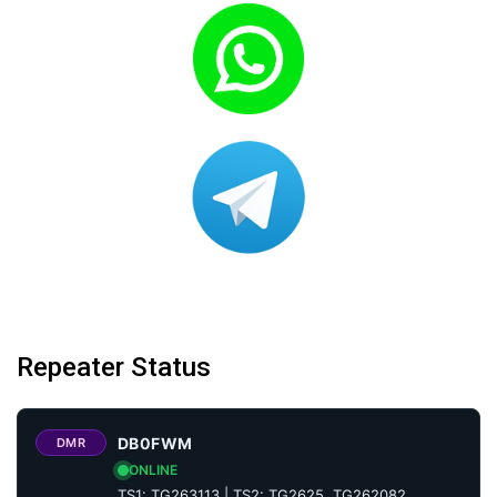
Repeater Status
DB0FWM
DMR
ONLINE
TS1: TG263113 | TS2: TG2625, TG262082