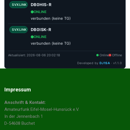
DB0HIS-R
SVXLINK
ONLINE
verbunden (keine TG)
DB0ISK-R
SVXLINK
ONLINE
verbunden (keine TG)
Aktualisiert:
2026-08-06 20:02:18
Online
Offline
Developed by
DJ1SA
· v1.1.0
Impressum
Anschrift & Kontakt:
Amateurfunk Eifel-Mosel-Hunsrück e.V.
In der Jennenbach 1
D-54608 Buchet