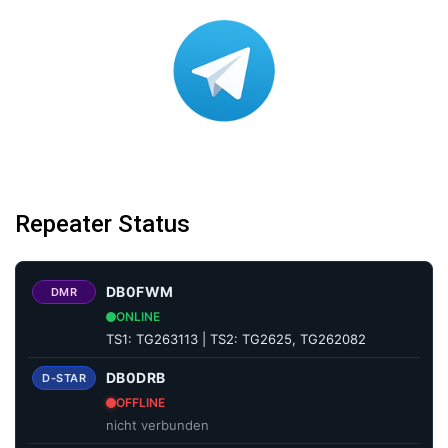
Repeater Status
DB0FWM
DMR
ONLINE
TS1: TG263113 | TS2: TG2625, TG262082
DB0DRB
D-STAR
OFFLINE
nicht verbunden