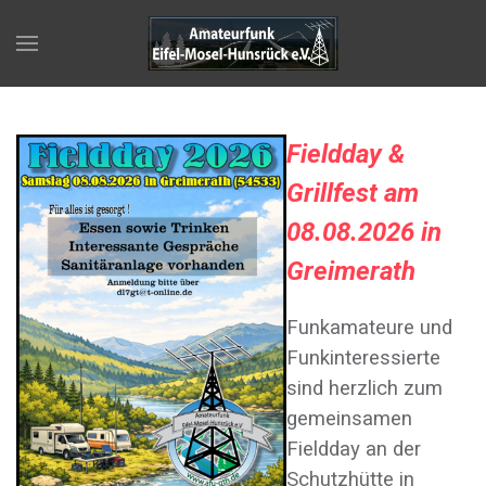
F
ieldday &
Grillfest am
08.08.2026 in
Greimerath
Funkamateure und
Funkinteressierte
sind herzlich zum
gemeinsamen
Fieldday an der
Schutzhütte in