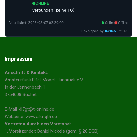
ONLINE
verbunden (keine TG)
Aktualisiert:
2026-08-07 02:20:00
Online
Offline
Developed by
DJ1SA
· v1.1.0
Impressum
Anschrift & Kontakt:
Amateurfunk Eifel-Mosel-Hunsrück e.V.
In der Jennenbach 1
D-54608 Buchet
E-Mail: dl7gt@t-online.de
Webseite: www.afu-qth.de
Vertreten durch den Vorstand:
1. Vorsitzender: Daniel Nickels (gem. § 26 BGB)