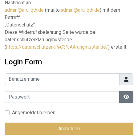
Nachricht an
admin@afu-qth.de
(mailto:
admin@afu-qth.de
) mit dem
Betreff
„Datenschutz“.
Diese Widerrufsbelehrung Seite wurde bei
datenschutzerklärungmuster.de
(
https://datenschutzerkl%C3%A4rungmuster.de/
) erstellt.
Login Form
Benutzername
Passwort
Pass
Angemeldet bleiben
Anmelden