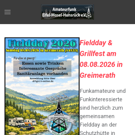
F
ieldday &
Grillfest am
08.08.2026 in
Greimerath
Funkamateure und
Funkinteressierte
sind herzlich zum
gemeinsamen
Fieldday an der
Schutzhütte in