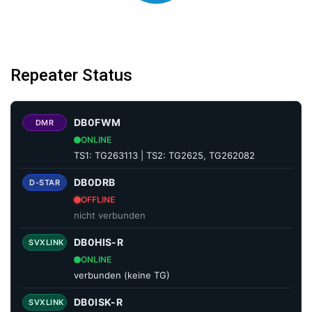
Repeater Status
DB0FWM
DMR
ONLINE
TS1: TG263113 | TS2: TG2625, TG262082
DB0DRB
D-STAR
OFFLINE
nicht verbunden
DB0HIS-R
SVXLINK
ONLINE
verbunden (keine TG)
DB0ISK-R
SVXLINK