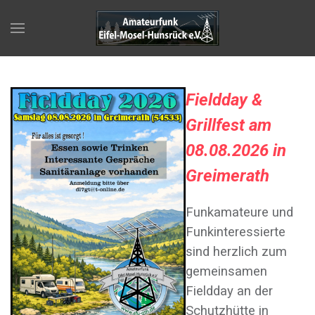
F
ieldday &
Grillfest am
08.08.2026 in
Greimerath
Funkamateure und
Funkinteressierte
sind herzlich zum
gemeinsamen
Fieldday an der
Schutzhütte in