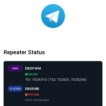
Repeater Status
DB0FWM
DMR
ONLINE
TS1: TG263113 | TS2: TG2625, TG262082
DB0DRB
D-STAR
OFFLINE
nicht verbunden