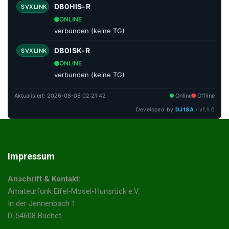
DB0HIS-R
SVXLINK
ONLINE
verbunden (keine TG)
DB0ISK-R
SVXLINK
ONLINE
verbunden (keine TG)
Aktualisiert:
2026-08-08 02:21:42
Online
Offline
Developed by
DJ1SA
· v1.1.0
Impressum
Anschrift & Kontakt:
Amateurfunk Eifel-Mosel-Hunsrück e.V.
In der Jennenbach 1
D-54608 Buchet