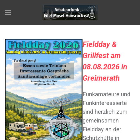
F
ieldday &
Grillfest am
08.08.2026 in
Greimerath
Funkamateure und
Funkinteressierte
sind herzlich zum
gemeinsamen
Fieldday an der
Schutzhütte in