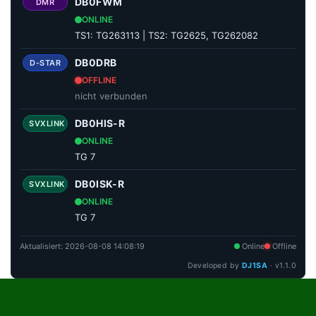
DB0FWM
DMR
ONLINE
TS1: TG263113 | TS2: TG2625, TG262082
DB0DRB
D-STAR
OFFLINE
nicht verbunden
DB0HIS-R
SVXLINK
ONLINE
TG 7
DB0ISK-R
SVXLINK
ONLINE
TG 7
Aktualisiert:
2026-08-08 14:08:19
Online
Offline
Developed by
DJ1SA
· v1.1.0